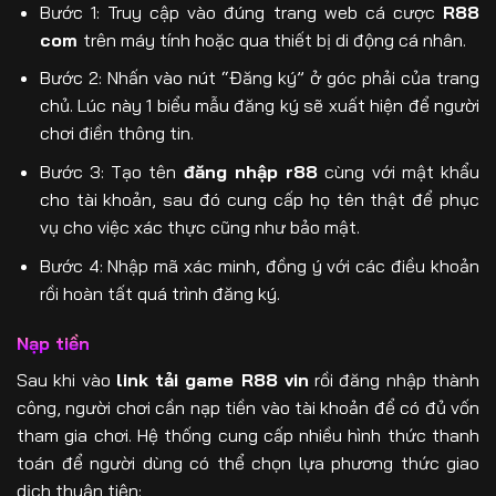
Bước 1: Truy cập vào đúng trang web cá cược
R88
com
trên máy tính hoặc qua thiết bị di động cá nhân.
Bước 2: Nhấn vào nút “Đăng ký” ở góc phải của trang
chủ. Lúc này 1 biểu mẫu đăng ký sẽ xuất hiện để người
chơi điền thông tin.
Bước 3: Tạo tên
đăng nhập r88
cùng với mật khẩu
cho tài khoản
, sau đó cung cấp họ tên thật để phục
vụ cho việc xác thực cũng như bảo mật.
Bước 4: Nhập mã xác minh, đồng ý với các điều khoản
rồi hoàn tất quá trình đăng ký.
Nạp tiền
Sau khi vào
link tải game R88 vin
rồi đăng nhập thành
công, người chơi cần nạp tiền vào tài khoản để có đủ vốn
tham gia chơi. Hệ thống cung cấp nhiều hình thức thanh
toán để người dùng có thể chọn lựa phương thức giao
dịch thuận tiện: