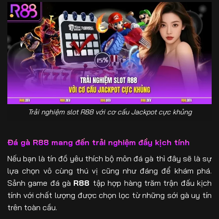
Trải nghiệm slot R88 với cơ cấu Jackpot cực khủng
Đá gà R88 mang đến trải nghiệm đầy kịch tính
Nếu bạn là tín đồ yêu thích bộ môn đá gà thì đây sẽ là sự
lựa chọn vô cùng thú vị cũng như đáng để khám phá.
Sảnh game đá gà
R88
tập hợp hàng trăm trận đấu kịch
tính với chất lượng được chọn lọc từ những sới gà uy tín
trên toàn cầu.