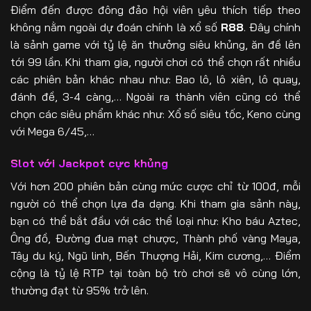
Điểm đến được đông đảo hội viên yêu thích tiếp theo
không nằm ngoài dự đoán chính là xổ số
R88
. Đây chính
là sảnh game với tỷ lệ ăn thưởng siêu khủng, ăn đề lên
tới 99 lần. Khi tham gia, người chơi có thể chọn rất nhiều
các phiên bản khác nhau như: Bao lô, lô xiên, lô quay,
đánh đề, 3-4 càng,… Ngoài ra thành viên cũng có thể
chọn các siêu phẩm khác như: Xổ số siêu tốc, Keno cùng
với Mega 6/45,…
Slot với Jackpot cực khủng
Với hơn 200 phiên bản cùng mức cược chỉ từ 100đ, mỗi
người có thể chọn lựa đa dạng. Khi tham gia sảnh này,
bạn có thể bắt đầu với các thể loại như: Kho báu Aztec,
Ông đồ, Đường đua mạt chược, Thành phố vàng Maya,
Tây du ký, Ngũ linh, Bến Thượng Hải, Kim cương,… Điểm
cộng là tỷ lệ RTP tại toàn bộ trò chơi sẽ vô cùng lớn,
thường đạt từ 95% trở lên.