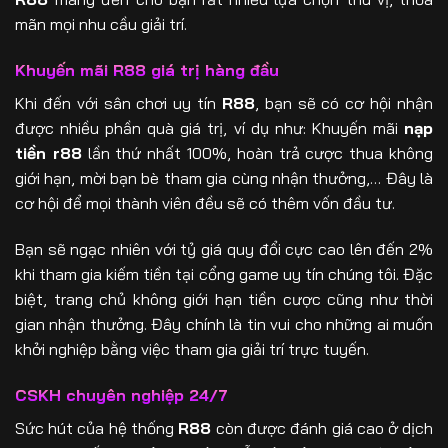
mãn mọi nhu cầu giải trí.
Khuyến mãi R88 giá trị hàng đầu
Khi đến với sân chơi uy tín
R88
, bạn sẽ có cơ hội nhận
được nhiều phần quà giá trị, ví dụ như: Khuyến mãi
nạp
tiền r88
lần thứ nhất 100%, hoàn trả cược thua không
giới hạn, mời bạn bè tham gia cùng nhận thưởng,… Đây là
cơ hội để mọi thành viên đều sẽ có thêm vốn đầu tư.
Bạn sẽ ngạc nhiên với tỷ giá quy đổi cực cao lên đến 2%
khi tham gia kiếm tiền tại cổng game uy tín chúng tôi. Đặc
biệt, trang chủ không giới hạn tiền cược cũng như thời
gian nhận thưởng. Đây chính là tin vui cho những ai muốn
khởi nghiệp bằng việc tham gia giải trí trực tuyến.
CSKH chuyên nghiệp 24/7
Sức hút của hệ thống
R88
còn được đánh giá cao ở dịch