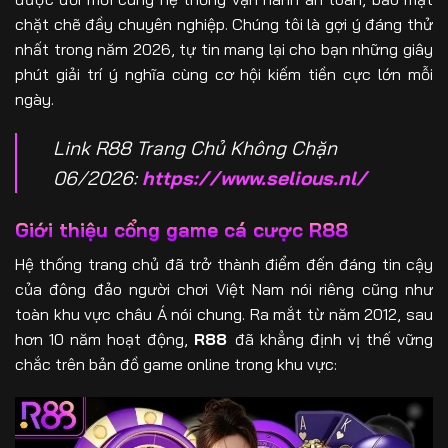
chặt chẽ đầy chuyên nghiệp. Chúng tôi là gợi ý đáng thử
nhất trong năm 2026, tự tin mang lại cho bạn những giây
phút giải trí ý nghĩa cùng cơ hội kiếm tiền cực lớn mỗi
ngày.
Link R88 Trang Chủ Không Chặn
06/2026:
https://www.selious.nl/
Giới thiệu cổng game cá cược R88
Hệ thống trang chủ đã trở thành điểm đến đáng tin cậy
của đông đảo người chơi Việt Nam nói riêng cũng như
toàn khu vực châu Á nói chung. Ra mắt từ năm 2012, sau
hơn 10 năm hoạt động,
R88
đã khẳng định vị thế vững
chắc trên bản đồ game online trong khu vực: