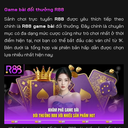
Game bài đổi thưởng R88
Sảnh chơi trực tuyến
R88
được yêu thích tiếp theo
chính là
R88 game bài
đổi thưởng. Đây chính là chuyên
mục có đa dạng mức cược cũng như trò chơi nhất ở thời
điểm hiện tại, nơi bạn có thể bắt đầu các ván chỉ từ 1K.
Bên dưới là tổng hợp vài phiên bản hấp dẫn được chọn
lựa nhiều nhất hiện nay: