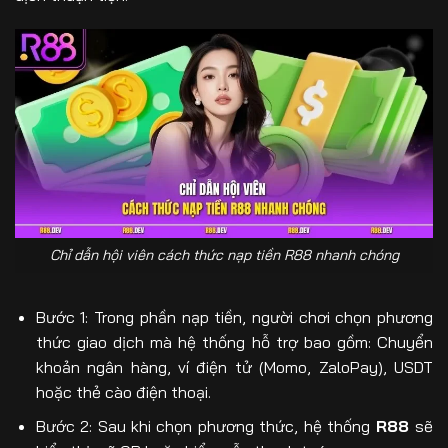
Chỉ dẫn hội viên cách thức nạp tiền R88 nhanh chóng
Bước 1: Trong phần nạp tiền, người chơi chọn phương
thức giao dịch mà hệ thống hỗ trợ bao gồm: Chuyển
khoản ngân hàng, ví điện tử (Momo, ZaloPay), USDT
hoặc thẻ cào điện thoại.
Bước 2: Sau khi chọn phương thức, hệ thống
R88
sẽ