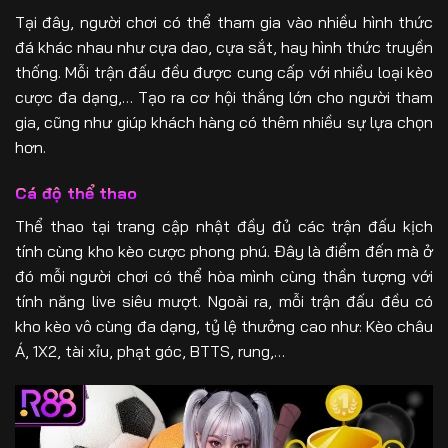
Tại đây, người chơi có thể tham gia vào nhiều hình thức
đá khác nhau như cựa dao, cựa sắt, hay hình thức truyền
thống. Mỗi trận đấu đều được cung cấp với nhiều loại kèo
cược đa dạng,… Tạo ra cơ hội thắng lớn cho người tham
gia, cũng như giúp khách hàng có thêm nhiều sự lựa chọn
hơn.
Cá độ thể thao
Thể thao tại trang cập nhật đầy đủ các trận đấu kịch
tính cùng kho kèo cược phong phú. Đây là điểm đến mà ở
đó mỗi người chơi có thể hòa mình cùng thần tượng với
tính năng live siêu mượt. Ngoài ra, mỗi trận đấu đều có
kho kèo vô cùng đa dạng, tỷ lệ thưởng cao như: Kèo châu
Á, 1X2, tài xỉu, phạt góc, BTTS, rung,…