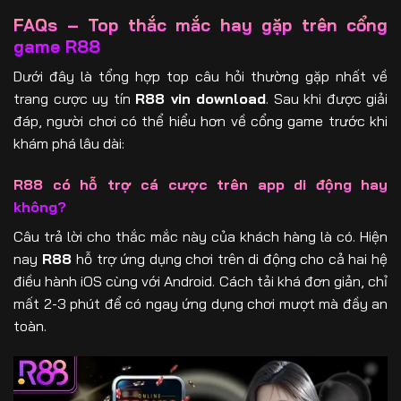
FAQs – Top thắc mắc hay gặp trên cổng
game R88
Dưới đây là tổng hợp top câu hỏi thường gặp nhất về
trang cược uy tín
R88 vin download
. Sau khi được giải
đáp, người chơi có thể hiểu hơn về cổng game trước khi
khám phá lâu dài:
R88 có hỗ trợ cá cược trên app di động hay
không?
Câu trả lời cho thắc mắc này của khách hàng là có. Hiện
nay
R88
hỗ trợ ứng dụng chơi trên di động cho cả hai hệ
điều hành iOS cùng với Android. Cách tải khá đơn giản, chỉ
mất 2-3 phút để có ngay ứng dụng chơi mượt mà đầy an
toàn.