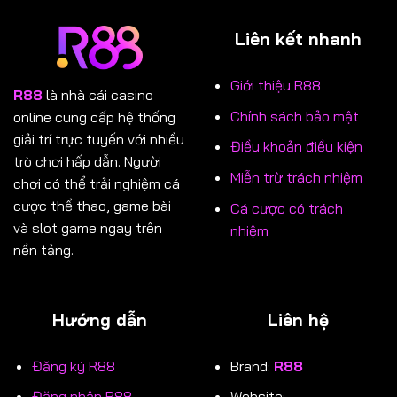
Liên kết nhanh
Giới thiệu R88
R88
là nhà cái casino
Chính sách bảo mật
online cung cấp hệ thống
giải trí trực tuyến với nhiều
Điều khoản điều kiện
trò chơi hấp dẫn. Người
Miễn trừ trách nhiệm
chơi có thể trải nghiệm cá
cược thể thao, game bài
Cá cược có trách
và slot game ngay trên
nhiệm
nền tảng.
Hướng dẫn
Liên hệ
Đăng ký R88
Brand:
R88
Đăng nhập R88
Website: