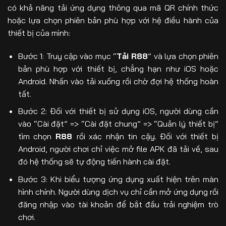
có khả năng tải ứng dụng thông qua mã QR chính thức
hoặc lựa chọn phiên bản phù hợp với hệ điều hành của
thiết bị của mình:
Bước 1: Truy cập vào mục “
Tải R88
” và lựa chọn phiên
bản phù hợp với thiết bị, chẳng hạn như iOS hoặc
Android. Nhấn vào tải xuống rồi chờ đợi hệ thống hoàn
tất.
Bước 2: Đối với thiết bị sử dụng iOS, người dùng cần
vào “Cài đặt” => “Cài đặt chung” => “Quản lý thiết bị”
tìm chọn
R88
rồi xác nhận tin cậy. Đối với thiết bị
Android, người chơi chỉ việc mở file APK đã tải về, sau
đó hệ thống sẽ tự động tiến hành cài đặt.
Bước 3: Khi biểu tượng ứng dụng xuất hiện trên màn
hình chính. Người dùng dịch vụ chỉ cần mở ứng dụng rồi
đăng nhập vào tài khoản để bắt đầu trải nghiệm trò
chơi.