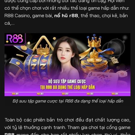
được cung cấp bởi những đối tác đáng tin cậy. Hội viên
có thể chọn chơi với rất nhiều thể loại game hấp dẫn như:
R88 Casino, game bài,
nổ hũ r88
, thể thao, chọi kê, bắn
cá,…
Bộ sưu tập game cược tại R88 đa dạng thể loại hấp dẫn
Toàn bộ các phiên bản trò chơi đều đạt chất lượng cao,
với tỷ lệ thưởng cạnh tranh. Tham gia chơi tại cổng game
R88
mang đến cho bạn rất nhiều lựa chọn thú vị, thỏa