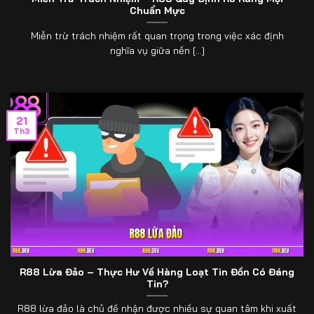
Chuẩn Mực
Miễn trừ trách nhiệm rất quan trọng trong việc xác định
nghĩa vụ giữa nền [...]
21
Th3
R88 Lừa Đảo – Thực Hư Về Hàng Loạt Tin Đồn Có Đáng
Tin?
R88 lừa đảo là chủ đề nhận được nhiều sự quan tâm khi xuất