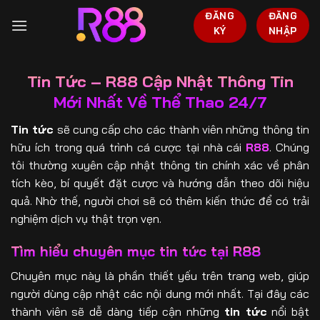
Bỏ
ĐĂNG
ĐĂNG
qua
KÝ
NHẬP
nội
dung
Tin Tức – R88 Cập Nhật Thông Tin
Mới Nhất Về Thể Thao 24/7
Tin tức
sẽ cung cấp cho các thành viên những thông tin
hữu ích trong quá trình cá cược tại nhà cái
R88
. Chúng
tôi thường xuyên cập nhật thông tin chính xác về phân
tích kèo, bí quyết đặt cược và hướng dẫn theo dõi hiệu
quả. Nhờ thế, người chơi sẽ có thêm kiến thức để có trải
nghiệm dịch vụ thật trọn vẹn.
Tìm hiểu chuyên mục tin tức tại R88
Chuyên mục này là phần thiết yếu trên trang web, giúp
người dùng cập nhật các nội dung mới nhất. Tại đây các
thành viên sẽ dễ dàng tiếp cận những
tin tức
nổi bật