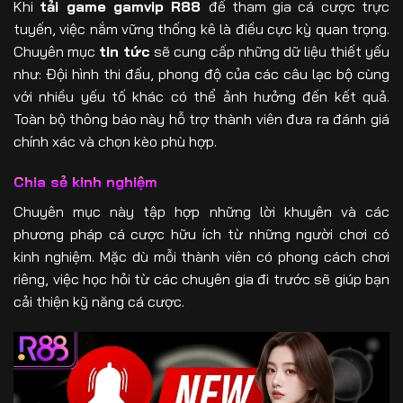
Khi
tải game gamvip R88
để tham gia cá cược trực
tuyến, việc nắm vững thống kê là điều cực kỳ quan trọng.
Chuyên mục
tin tức
sẽ cung cấp những dữ liệu thiết yếu
như: Đội hình thi đấu, phong độ của các câu lạc bộ cùng
với nhiều yếu tố khác có thể ảnh hưởng đến kết quả.
Toàn bộ thông báo này hỗ trợ thành viên đưa ra đánh giá
chính xác và chọn kèo phù hợp.
Chia sẻ kinh nghiệm
Chuyên mục này tập hợp những lời khuyên và các
phương pháp cá cược hữu ích từ những người chơi có
kinh nghiệm. Mặc dù mỗi thành viên có phong cách chơi
riêng, việc học hỏi từ các chuyên gia đi trước sẽ giúp bạn
cải thiện kỹ năng cá cược.