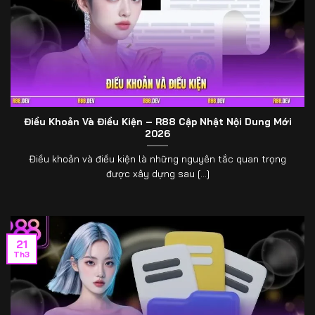
Điều Khoản Và Điều Kiện – R88 Cập Nhật Nội Dung Mới
2026
Điều khoản và điều kiện là những nguyên tắc quan trọng
được xây dựng sau [...]
21
Th3