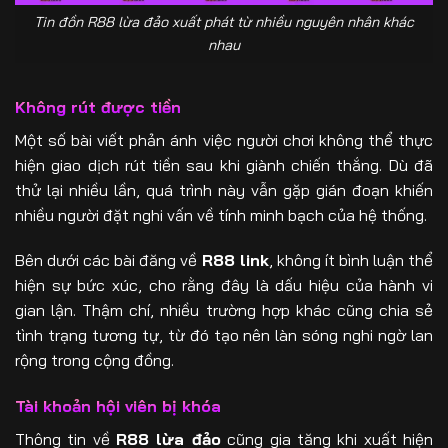
Tin đồn R88 lừa đảo xuất phát từ nhiều nguyên nhân khác
nhau
Không rút được tiền
Một số bài viết phản ánh việc người chơi không thể thực
hiện giao dịch rút tiền sau khi giành chiến thắng. Dù đã
thử lại nhiều lần, quá trình này vẫn gặp gián đoạn khiến
nhiều người đặt nghi vấn về tính minh bạch của hệ thống.
Bên dưới các bài đăng về
R88 link
, không ít bình luận thể
hiện sự bức xúc, cho rằng đây là dấu hiệu của hành vi
gian lận. Thậm chí, nhiều trường hợp khác cũng chia sẻ
tình trạng tương tự, từ đó tạo nên làn sóng nghi ngờ lan
rộng trong cộng đồng.
Tài khoản hội viên bị khóa
Thông tin về
R88 lừa đảo
cũng gia tăng khi xuất hiện