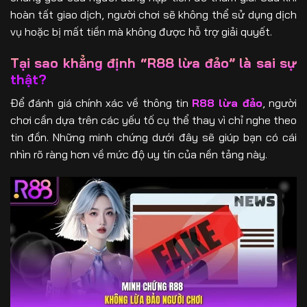
hoàn tất giao dịch, người chơi sẽ không thể sử dụng dịch
vụ hoặc bị mất tiền mà không được hỗ trợ giải quyết.
Tại sao khẳng định “R88 lừa đảo” là sai sự
thật?
Để đánh giá chính xác về thông tin
R88 lừa đảo
, người
chơi cần dựa trên các yếu tố cụ thể thay vì chỉ nghe theo
tin đồn. Những minh chứng dưới đây sẽ giúp bạn có cái
nhìn rõ ràng hơn về mức độ uy tín của nền tảng này.