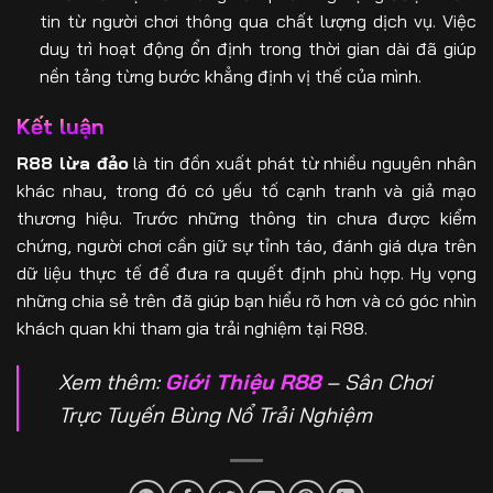
tin từ người chơi thông qua chất lượng dịch vụ. Việc
duy trì hoạt động ổn định trong thời gian dài đã giúp
nền tảng từng bước khẳng định vị thế của mình.
Kết luận
R88 lừa đảo
là tin đồn xuất phát từ nhiều nguyên nhân
khác nhau, trong đó có yếu tố cạnh tranh và giả mạo
thương hiệu. Trước những thông tin chưa được kiểm
chứng, người chơi cần giữ sự tỉnh táo, đánh giá dựa trên
dữ liệu thực tế để đưa ra quyết định phù hợp. Hy vọng
những chia sẻ trên đã giúp bạn hiểu rõ hơn và có góc nhìn
khách quan khi tham gia trải nghiệm tại R88.
Xem thêm:
Giới Thiệu R88
– Sân Chơi
Trực Tuyến Bùng Nổ Trải Nghiệm