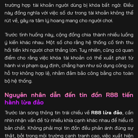
trường hợp tài khoản người dùng bị khóa bất ngờ. Điều
này đồng nghĩa với việc số dư trong tài khoản không thể
rút về, gây ra tâm lý hoang mang cho người chơi.
Trước tình huống này, cộng đồng chia thành nhiều luồng
ý kiến khác nhau. Một số cho rằng hệ thống cố tình thu
hồi tiền khi người chơi thắng lớn. Tuy nhiên, cũng có quan
điểm cho rằng việc khóa tài khoản có thể xuất phát từ
hành vi vi phạm quy định, chẳng hạn như sử dụng công cụ
hỗ trợ không hợp lệ, nhằm đảm bảo công bằng cho toàn
bộ hệ thống.
Nguyên nhân dẫn đến tin đồn R88 tiến
hành lừa đảo
Trước làn sóng thông tin trái chiều về
R88 lừa đảo
, cần
nhìn nhận vấn đề từ nhiều khía cạnh khác nhau để hiểu rõ
bản chất. Không phải mọi tin đồn đều phản ánh đúng sự
thật, bởi trong môi trường cạnh tranh cao, việc xuất hiện