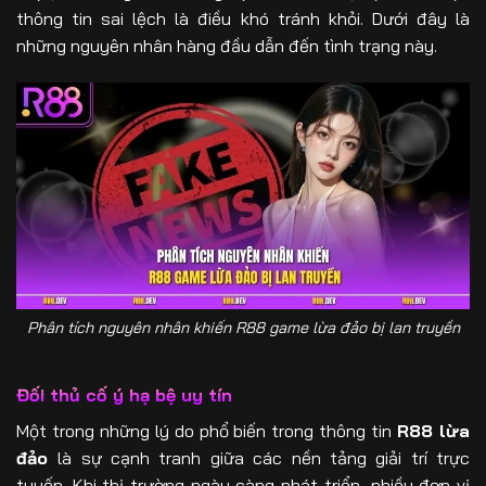
thông tin sai lệch là điều khó tránh khỏi. Dưới đây là
những nguyên nhân hàng đầu dẫn đến tình trạng này.
Phân tích nguyên nhân khiến R88 game lừa đảo bị lan truyền
Đối thủ cố ý hạ bệ uy tín
Một trong những lý do phổ biến trong thông tin
R88 lừa
đảo
là sự cạnh tranh giữa các nền tảng giải trí trực
tuyến. Khi thị trường ngày càng phát triển, nhiều đơn vị