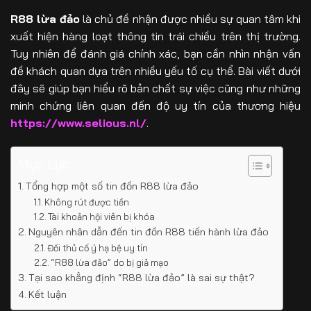
R88 lừa đảo
là chủ đề nhận được nhiều sự quan tâm khi
xuất hiện hàng loạt thông tin trái chiều trên thị trường.
Tuy nhiên để đánh giá chính xác, bạn cần nhìn nhận vấn
đề khách quan dựa trên nhiều yếu tố cụ thể. Bài viết dưới
đây sẽ giúp bạn hiểu rõ bản chất sự việc cũng như những
minh chứng liên quan đến độ uy tín của thương hiệu
https://www.selious.nl/
.
Mục Lục
Tổng hợp một số tin đồn R88 lừa đảo
Không rút được tiền
Tài khoản hội viên bị khóa
Nguyên nhân dẫn đến tin đồn R88 tiến hành lừa đảo
Đối thủ cố ý hạ bệ uy tín
“R88 lừa đảo” do bị giả mạo
Tại sao khẳng định “R88 lừa đảo” là sai sự thật?
Kết luận