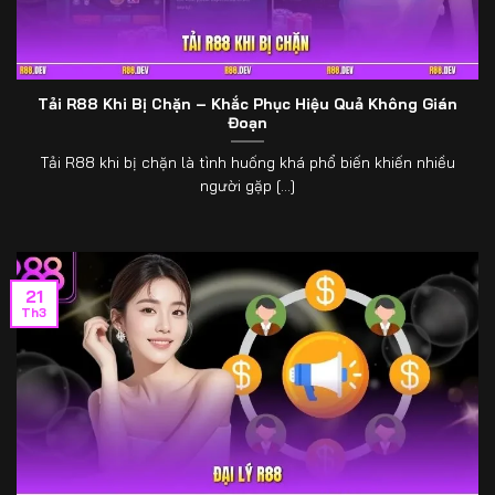
Tải R88 Khi Bị Chặn – Khắc Phục Hiệu Quả Không Gián
Đoạn
Tải R88 khi bị chặn là tình huống khá phổ biến khiến nhiều
người gặp [...]
21
Th3