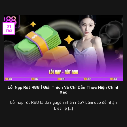
21
Th3
Lỗi Nạp Rút R88 | Giải Thích Và Chỉ Dẫn Thực Hiện Chính
Xác
Lỗi nạp rút R88 là do nguyên nhân nào? Làm sao để nhận
biết hệ [...]