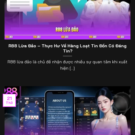
R88 Lừa Đảo – Thực Hư Về Hàng Loạt Tin Đồn Có Đáng
Tin?
R88 lừa đảo là chủ đề nhận được nhiều sự quan tâm khi xuất
hiện [...]
21
Th3