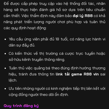
Để được cấp phép truy cập vào hệ thống đối tác, nhãn
hàng sẽ thực hiện đánh giá hồ sơ dựa trên tiêu chuẩn
cần thiết. Việc thẩm định này đảm bảo
đại lý R88
có khả
năng phát triển lượng người chơi phù hợp và tuân thủ
các quy định hoạt động:
Yêu cầu ứng viên phải đủ 18 tuổi, có năng lực hành vi
dân sự đầy đủ.
Có kiến thức về thị trường cá cược trực tuyến hoặc
sở hữu kênh truyền thông riêng.
Tuân thủ việc quảng bá theo đúng định hướng thương
hiệu, tránh đưa thông tin
link tải game R88 vin
sai
lệch.
Ưu tiên những người có kinh nghiệm tiếp thị liên kết với
cộng đồng người theo dõi ổn định.
Quy trình đăng ký