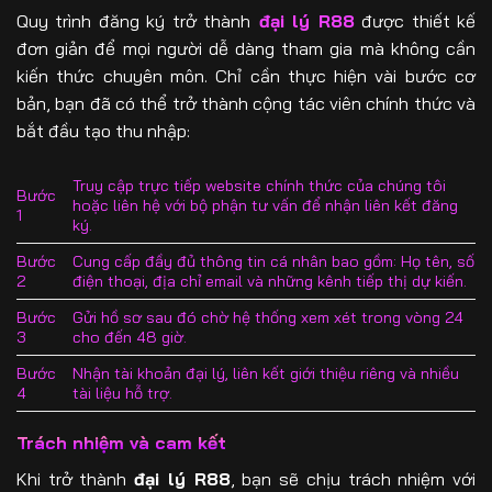
Quy trình đăng ký trở thành
đại lý R88
được thiết kế
đơn giản để mọi người dễ dàng tham gia mà không cần
kiến thức chuyên môn. Chỉ cần thực hiện vài bước cơ
bản, bạn đã có thể trở thành cộng tác viên chính thức và
bắt đầu tạo thu nhập:
Truy cập trực tiếp website chính thức của chúng tôi
Bước
hoặc liên hệ với bộ phận tư vấn để nhận liên kết đăng
1
ký.
Bước
Cung cấp đầy đủ thông tin cá nhân bao gồm: Họ tên, số
2
điện thoại, địa chỉ email và những kênh tiếp thị dự kiến.
Bước
Gửi hồ sơ sau đó chờ hệ thống xem xét trong vòng 24
3
cho đến 48 giờ.
Bước
Nhận tài khoản đại lý, liên kết giới thiệu riêng và nhiều
4
tài liệu hỗ trợ.
Trách nhiệm và cam kết
Khi trở thành
đại lý R88
, bạn sẽ chịu trách nhiệm với