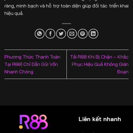
ràng, minh bạch và hỗ trợ toàn diện giúp đối tác triển khai
hiệu quả.
Phương Thức Thanh Toán
Tải R88 Khi Bị Chặn – Khắc
Tại R88| Chỉ Dẫn Gửi Vốn
Phục Hiệu Quả Không Gián
Nhanh Chóng
Đoạn
Liên kết nhanh