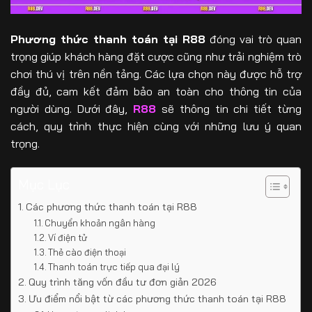
Phương thức thanh toán tại R88
đóng vai trò quan
trọng giúp khách hàng đặt cược cũng như trải nghiệm trò
chơi thú vị trên nền tảng. Các lựa chọn này được hỗ trợ
đầy đủ, cam kết đảm bảo an toàn cho thông tin của
người dùng. Dưới đây,
R88
sẽ thông tin chi tiết từng
cách, quy trình thực hiện cùng với những lưu ý quan
trọng.
Mục Lục
Các phương thức thanh toán tại R88
Chuyển khoản ngân hàng
Ví điện tử
Thẻ cào điện thoại
Thanh toán trực tiếp qua đại lý
Quy trình tăng vốn đầu tư đơn giản 2026
Ưu điểm nổi bật từ các phương thức thanh toán tại R88