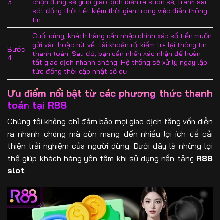
3
chọn đúng sẽ giúp giao dịch diễn ra suôn sẻ, tránh sai
sót đồng thời tiết kiệm thời gian trong việc điền thông
tin.
Cuối cùng, khách hàng cần nhập chính xác số tiền muốn
gửi vào hoặc rút về tài khoản rồi kiểm tra lại thông tin
Bước
thanh toán. Sau đó, bạn cần nhấn xác nhận để hoàn
4
tất giao dịch nhanh chóng. Hệ thống sẽ xử lý ngay lập
tức đồng thời cập nhật số dư.
Ưu điểm nổi bật từ các phương thức thanh
toán tại R88
Chúng tôi không chỉ đảm bảo mọi giao dịch tăng vốn diễn
ra nhanh chóng mà còn mang đến nhiều lợi ích để cải
thiện trải nghiệm của người dùng. Dưới đây là những lợi
thế giúp khách hàng yên tâm khi sử dụng nền tảng
R88
slot
: