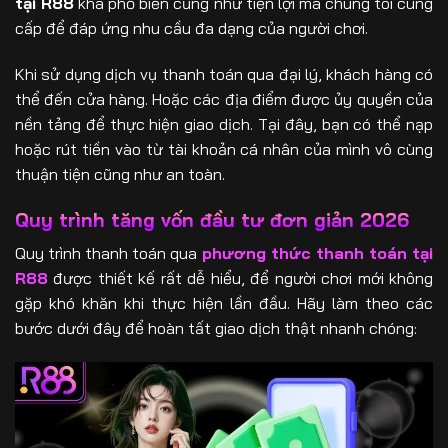
tại R88
khá phổ biến cũng như tiện lợi mà chúng tôi cung
cấp để đáp ứng nhu cầu đa dạng của người chơi.
Khi sử dụng dịch vụ thanh toán qua đại lý, khách hàng có
thể đến cửa hàng. Hoặc các địa điểm được ủy quyền của
nền tảng để thực hiện giao dịch. Tại đây, bạn có thể nạp
hoặc rút tiền vào từ tài khoản cá nhân của mình vô cùng
thuận tiện cũng như an toàn.
Quy trình tăng vốn đầu tư đơn giản 2026
Quy trình thanh toán qua
phương thức thanh toán tại
R88
được thiết kế rất dễ hiểu, để người chơi mới không
gặp khó khăn khi thực hiện lần đầu. Hãy làm theo các
bước dưới đây để hoàn tất giao dịch thật nhanh chóng: