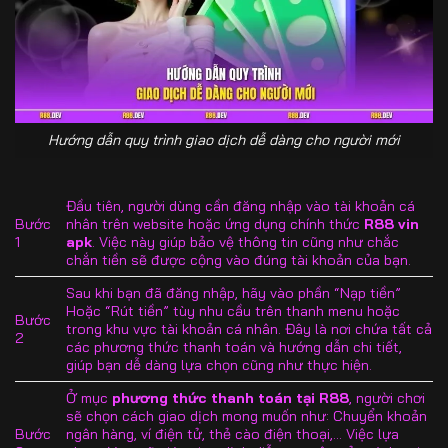
Hướng dẫn quy trình giao dịch dễ dàng cho người mới
Đầu tiên, người dùng cần đăng nhập vào tài khoản cá
Bước
nhân trên website hoặc ứng dụng chính thức
R88 vin
1
apk
. Việc này giúp bảo vệ thông tin cũng như chắc
chắn tiền sẽ được cộng vào đúng tài khoản của bạn.
Sau khi bạn đã đăng nhập, hãy vào phần “Nạp tiền”
Hoặc “Rút tiền” tùy nhu cầu trên thanh menu hoặc
Bước
trong khu vực tài khoản cá nhân. Đây là nơi chứa tất cả
2
các phương thức thanh toán và hướng dẫn chi tiết,
giúp bạn dễ dàng lựa chọn cũng như thực hiện.
Ở mục
phương thức thanh toán tại R88
, người chơi
sẽ chọn cách giao dịch mong muốn như: Chuyển khoản
Bước
ngân hàng, ví điện tử, thẻ cào điện thoại,… Việc lựa