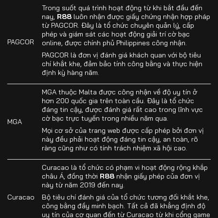
Trong suốt quá trình hoạt động từ khi bắt đầu đến
nay,
R88
luôn nhận được giấy chứng nhận hợp pháp
từ PAGCOR. Đây là tổ chức chuyên quản lý, cấp
phép và giám sát các hoạt động giải trí cờ bạc
PAGCOR
online, được chính phủ Philippines công nhận.
PAGCOR là đơn vị đánh giá khách quan với bộ tiêu
chí khắt khe, đảm bảo tính công bằng và thực hiện
định kỳ hàng năm.
MGA thuộc Malta được công nhận về độ uy tín ở
hơn 200 quốc gia trên toàn cầu. Đây là tổ chức
đáng tin cậy, được đánh giá rất cao trong lĩnh vực
cờ bạc trực tuyến trong nhiều năm qua.
MGA
Mọi cơ sở của trang web được cấp phép bởi đơn vị
này đều phải hoạt động đáng tin cậy, an toàn, rõ
ràng cũng như có tính trách nhiệm xã hội cao.
Curacao là tổ chức có phạm vi hoạt động rộng khắp
châu Á, đồng thời
R88
nhận giấy phép của đơn vị
này từ năm 2019 đến nay.
Curacao
Bộ tiêu chí đánh giá của tổ chức tương đối khắt khe,
công bằng đầy minh bạch. Tất cả đã khẳng định độ
uy tín của cơ quan đến từ Curacao từ khi cổng game