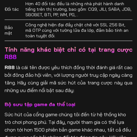
Hơn 40 đối tác đều là những nhà phát hành danh
Đối tác
tiếng trên thị trường, bao gồm: CQ9, JILI, SABA, JDB,
SBOBET, BTI, PP, WM, PG,…
Công nghệ hiện đại đầy chặt chẽ với SSL 256 Bit,
Bảo
mã OTP cùng với tường lửa đa lớp, đảm bảo tính an
mật
toàn tuyệt đối.
Tính năng khác biệt chỉ có tại trang cược
R88
R88
là cái tên được yêu thích đồng thời đánh giá rất cao
bởi đông đảo hội viên, với lượng người truy cập ngày càng
tăng. Hãy cùng giải mã sức hút của trang cược này qua
những ưu điểm nổi bật sau đây:
Bộ sưu t
ập game đa thể loại
Sức hút của cổng game chúng tôi đến từ hệ thống kho
trò chơi phong phú. Tại đây, người tham gia có thể lựa
chọn tới hơn 1500 phiên bản game khác nhau, tất cả đều