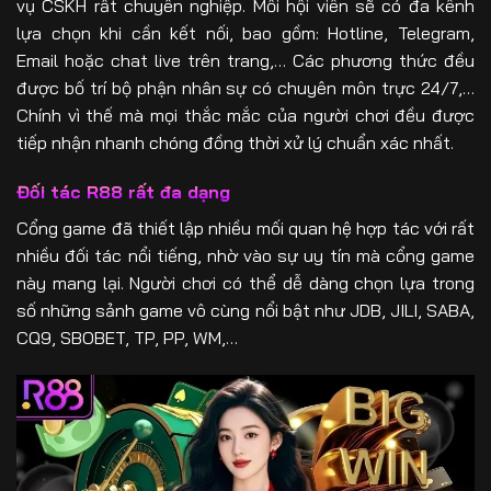
vụ CSKH rất chuyên nghiệp. Mỗi hội viên sẽ có đa kênh
lựa chọn khi cần kết nối, bao gồm: Hotline, Telegram,
Email hoặc chat live trên trang,… Các phương thức đều
được bố trí bộ phận nhân sự có chuyên môn trực 24/7,…
Chính vì thế mà mọi thắc mắc của người chơi đều được
tiếp nhận nhanh chóng đồng thời xử lý chuẩn xác nhất.
Đối tác R88 rất đa dạng
Cổng game đã thiết lập nhiều mối quan hệ hợp tác với rất
nhiều đối tác nổi tiếng, nhờ vào sự uy tín mà cổng game
này mang lại. Người chơi có thể dễ dàng chọn lựa trong
số những sảnh game vô cùng nổi bật như JDB, JILI, SABA,
CQ9, SBOBET, TP, PP, WM,…