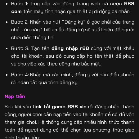
Bước 1: Truy cập vào đúng trang web cá cược
R88
com
trên máy tính hoặc qua thiết bị di động cá nhân.
Bước 2: Nhấn vào nút “Đăng ký” ở góc phải của trang
chủ. Lúc này 1 biểu mẫu đăng ký sẽ xuất hiện để người
chơi điền thông tin.
Bước 3: Tạo tên
đăng nhập r88
cùng với mật khẩu
cho tài khoản
, sau đó cung cấp họ tên thật để phục
vụ cho việc xác thực cũng như bảo mật.
Bước 4: Nhập mã xác minh, đồng ý với các điều khoản
rồi hoàn tất quá trình đăng ký.
Nạp tiền
Sau khi vào
link tải game R88 vin
rồi đăng nhập thành
công, người chơi cần nạp tiền vào tài khoản để có đủ vốn
tham gia chơi. Hệ thống cung cấp nhiều hình thức thanh
toán để người dùng có thể chọn lựa phương thức giao
dịch thuận tiện: