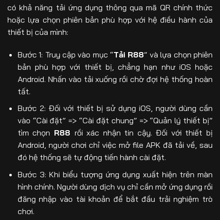
có khả năng tải ứng dụng thông qua mã QR chính thức
hoặc lựa chọn phiên bản phù hợp với hệ điều hành của
thiết bị của mình:
Bước 1: Truy cập vào mục “
Tải R88
” và lựa chọn phiên
bản phù hợp với thiết bị, chẳng hạn như iOS hoặc
Android. Nhấn vào tải xuống rồi chờ đợi hệ thống hoàn
tất.
Bước 2: Đối với thiết bị sử dụng iOS, người dùng cần
vào “Cài đặt” => “Cài đặt chung” => “Quản lý thiết bị”
tìm chọn
R88
rồi xác nhận tin cậy. Đối với thiết bị
Android, người chơi chỉ việc mở file APK đã tải về, sau
đó hệ thống sẽ tự động tiến hành cài đặt.
Bước 3: Khi biểu tượng ứng dụng xuất hiện trên màn
hình chính. Người dùng dịch vụ chỉ cần mở ứng dụng rồi
đăng nhập vào tài khoản để bắt đầu trải nghiệm trò
chơi.