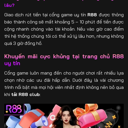
lâu?
Giao dịch rút tiền tại cổng game uy tín
R88
được thông
báo thành công sẽ mất khoảng 5 – 10 phút để tiền được
cộng nhanh chóng vào tài khoản. Nếu vào giờ cao điểm
thì hệ thống chúng tôi có thể xử lý lâu hơn, nhưng không
quá 3 giờ đồng hồ.
Khuyến mãi cực khủng tại trang chủ R88
uy tín
Cổng game luôn mang đến cho người chơi rất nhiều lựa
chọn nhờ các ưu đãi hấp dẫn. Dưới đây là vài chương
trình nổi bật mà mọi hội viên nhất định không nên bỏ qua
khi
tải R88 club
: