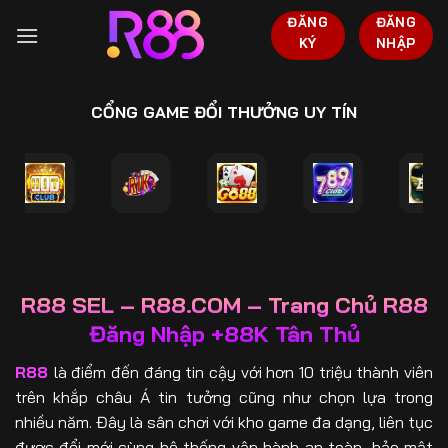
Bỏ
ĐĂNG
ĐĂNG
qua
KÝ
NHẬP
nội
dung
CỔNG GAME ĐỔI THƯỞNG UY TÍN
R88 SEL – R88.COM – Trang Chủ R88
Đăng Nhập +88K Tân Thủ
R88
là điểm đến đáng tin cậy với hơn 10 triệu thành viên
trên khắp châu Á tin tưởng cũng như chọn lựa trong
nhiều năm. Đây là sân chơi với kho game đa dạng, liên tục
được đổi mới cùng hệ thống vận hành an toàn, bảo mật