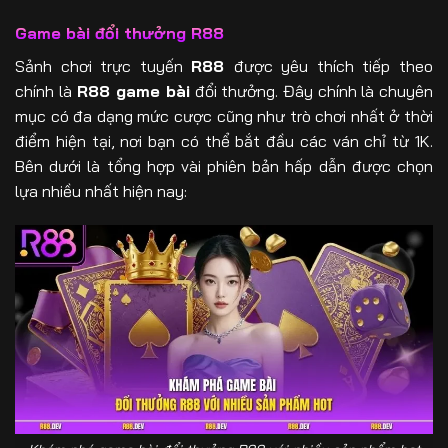
Game bài đổi thưởng R88
Sảnh chơi trực tuyến
R88
được yêu thích tiếp theo
chính là
R88 game bài
đổi thưởng. Đây chính là chuyên
mục có đa dạng mức cược cũng như trò chơi nhất ở thời
điểm hiện tại, nơi bạn có thể bắt đầu các ván chỉ từ 1K.
Bên dưới là tổng hợp vài phiên bản hấp dẫn được chọn
lựa nhiều nhất hiện nay: