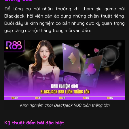
Để tăng cơ hội nhận thưởng khi tham gia game bài
Blackjack, hội viên cần áp dụng những chiến thuật riêng.
Dưới đây là kinh nghiệm cơ bản nhưng cực kỳ quan trọng
giúp tăng cơ hội thắng trong mỗi ván đấu:
Kinh nghiệm chơi Blackjack R88 luôn thắng lớn
Kỹ thuật đếm bài đặc biệt