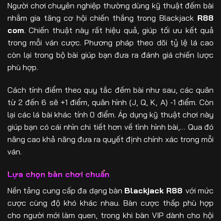
Người chơi chuyên nghiệp thường dùng kỹ thuật đếm bài
nhằm gia tăng cơ hội chiến thắng trong Blackjack
R88
com
. Chiến thuật này rất hiệu quả, giúp tối ưu kết quả
trong mỗi ván cược. Phương pháp theo dõi tỷ lệ lá cao
còn lại trong bộ bài giúp bạn đưa ra đánh giá chiến lược
phù hợp.
Cách tính điểm theo quy tắc đếm bài như sau, các quân
từ 2 đến 6 sẽ +1 điểm, quân hình (J, Q, K, A) -1 điểm. Còn
lại các lá bài khác tính 0 điểm. Áp dụng kỹ thuật chơi này
giúp bạn có cái nhìn chi tiết hơn về tình hình bài,… Qua đó
nâng cao khả năng đưa ra quyết định chính xác trong mỗi
ván.
Lựa chọn bàn chơi chuẩn
Nền tảng cung cấp đa dạng bàn
Blackjack R88
với mức
cược cùng độ khó khác nhau. Bàn cược thấp phù hợp
cho người mới làm quen, trong khi bàn VIP dành cho hội