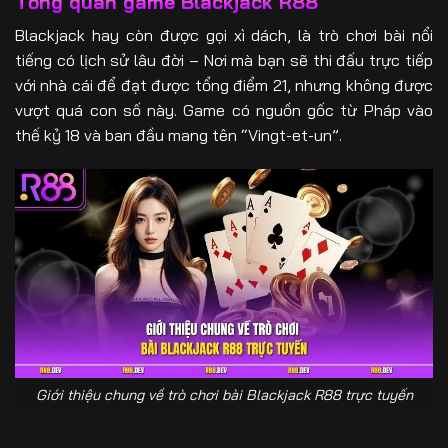
Tổng quan game Blackjack R88
Blackjack hay còn được gọi xì dách, là trò chơi bài nổi
tiếng có lịch sử lâu đời – Nơi mà bạn sẽ thi đấu trực tiếp
với nhà cái để đạt được tổng điểm 21, nhưng không được
vượt quá con số này. Game có nguồn gốc từ Pháp vào
thế kỷ 18 và ban đầu mang tên “Vingt-et-un”.
Giới thiệu chung về trò chơi bài Blackjack R88 trực tuyến