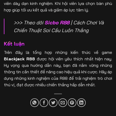
viên dày dạn kinh nghiệm. Khi hội viên lựa chọn bàn phù
hợp giúp tối ưu kết quả và giảm áp lực tâm lý.
>>> Theo dõi
Sicbo R88
| Cách Chơi Và
Chiến Thuật Soi Cầu Luôn Thắng
Kết luận
Trên đây là tổng hợp những kiến thức về game
Blackjack R88
được hội viên yêu thích nhất hiện nay.
Hy vọng qua hướng dẫn này, bạn đã nắm vững những
thông tin cần thiết để nâng cao hiệu quả khi cược. Hãy áp
dụng những kinh nghiệm của R88 để trải nghiệm trò chơi
thú vị, đạt được nhiều chiến thắng hấp dẫn nhất.