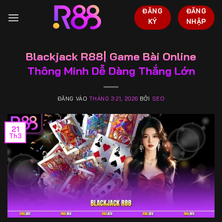
Bỏ
ĐĂNG
ĐĂNG
qua
KÝ
NHẬP
nội
dung
Blackjack R88| Game Bài Online
Thông Minh Dễ Dàng Thắng Lớn
ĐĂNG VÀO
THÁNG 3 21, 2026
BỞI
SEO
21
Th3