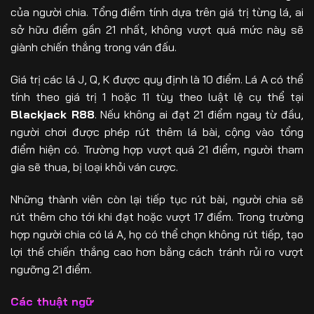
của người chia. Tổng điểm tính dựa trên giá trị từng lá, ai
sở hữu điểm gần 21 nhất, không vượt quá mức này sẽ
giành chiến thắng trong ván đấu.
Giá trị các lá J, Q, K được quy định là 10 điểm. Lá A có thể
tính theo giá trị 1 hoặc 11 tùy theo luật lệ cụ thể tại
Blackjack R88
. Nếu không ai đạt 21 điểm ngay từ đầu,
người chơi được phép rút thêm lá bài, cộng vào tổng
điểm hiện có. Trường hợp vượt quá 21 điểm, người tham
gia sẽ thua, bị loại khỏi ván cược.
Những thành viên còn lại tiếp tục rút bài, người chia sẽ
rút thêm cho tới khi đạt hoặc vượt 17 điểm. Trong trường
hợp người chia có lá A, họ có thể chọn không rút tiếp, tạo
lợi thế chiến thắng cao hơn bằng cách tránh rủi ro vượt
ngưỡng 21 điểm.
Các thuật ngữ