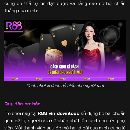
cũng có thể tự tin đặt cược và nâng cao cơ hội chiến
thắng của mình:
Cách chơi xì dách dễ hiểu cho người mới
Quy tắc cơ bản
Trò chơi này tại
R88 vin download
sử dụng bộ bài chuẩn
gồm 52 lá, người chia sẽ phân phát lần lượt cho từng hội
viên. Mỗi thành viên sau đó mở hai lá bài của mình cùng lá