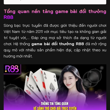
Tổng quan nền tảng game bài đổi thưởng
R88
Sòng bạc trực tuyến đã được giới thiệu đến người chơi
Việt Nam từ năm 2011 với mục tiêu tạo ra không gian giải
trí tuyệt vời,… Đáp ứng mọi sở thích đa dạng từ người
chơi. Hệ thống
game bài đổi thưởng R88
đã mở rộng
quy mô với nhiều sản phẩm hiện đại, cập nhật theo xu
hướng mới nhất.