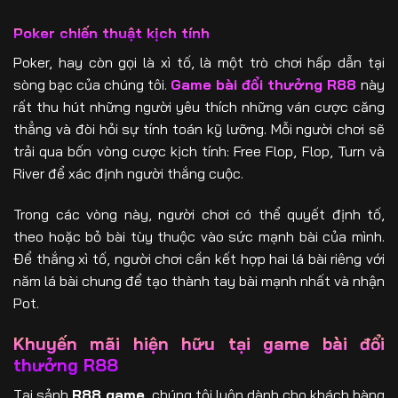
Poker chiến thuật kịch tính
Poker, hay còn gọi là xì tố, là một trò chơi hấp dẫn tại
sòng bạc của chúng tôi.
Game bài đổi thưởng R88
này
rất thu hút những người yêu thích những ván cược căng
thẳng và đòi hỏi sự tính toán kỹ lưỡng. Mỗi người chơi sẽ
trải qua bốn vòng cược kịch tính: Free Flop, Flop, Turn và
River để xác định người thắng cuộc.
Trong các vòng này, người chơi có thể quyết định tố,
theo hoặc bỏ bài tùy thuộc vào sức mạnh bài của mình.
Để thắng xì tố, người chơi cần kết hợp hai lá bài riêng với
năm lá bài chung để tạo thành tay bài mạnh nhất và nhận
Pot.
Khuyến mãi hiện hữu tại game bài đổi
thưởng R88
Tại sảnh
R88 game
, chúng tôi luôn dành cho khách hàng