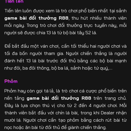
Tiến lên
Tiến lên luôn được xem là trò chơi phổ biến nhất tại sảnh
game bài đổi thưởng R88
, thu hút nhiều thành viên
mỗi ngày. Trong trò chơi đổi thưởng trực tuyến này, mỗi
người sẽ được chia 13 lá từ bộ bài tây 52 lá.
Để bắt đầu một ván chơi, cần tối thiểu hai người chơi và
tối đa bốn người tham gia. Người chiến thắng là người
đánh hết 13 lá bài trước đối thủ bằng các bộ bài mạnh
như đôi, ba đôi thông, bộ ba lá, sảnh hoặc tứ quý,…
Phỏm
Phỏm hay còn gọi tá lả, là trò chơi cá cược phổ biến trên
nền tảng
game bài đổi thưởng R88
trên trang chủ.
Đây là lựa chọn thú vị cho từ 2 đến 4 người chơi. Mỗi
thành viên bắt đầu với chín lá bài, trong khi Dealer nhận
mười lá. Người chơi cần tạo phỏm bằng cách rút bài từ
nọc hoặc ăn bài từ đối thủ để giành chiến thắng.