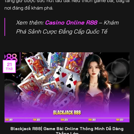
tảng giữ được sức hút lâu dài. Nếu thích game bài, đây là
nơi đáng để khám phá.
Xem thêm:
Casino Online R88
– Khám
Phá Sảnh Cược Đẳng Cấp Quốc Tế
21
Th3
Blackjack R88| Game Bài Online Thông Minh Dễ Dàng
Thắng Lớn