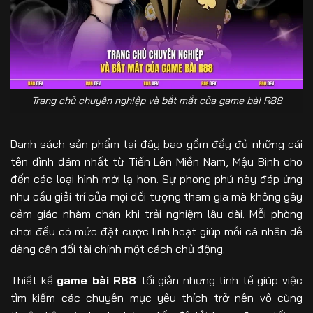
Trang chủ chuyên nghiệp và bắt mắt của game bài R88
Danh sách sản phẩm tại đây bao gồm đầy đủ những cái
tên đình đám nhất từ Tiến Lên Miền Nam, Mậu Binh cho
đến các loại hình mới lạ hơn. Sự phong phú này đáp ứng
nhu cầu giải trí của mọi đối tượng tham gia mà không gây
cảm giác nhàm chán khi trải nghiệm lâu dài. Mỗi phòng
chơi đều có mức đặt cược linh hoạt giúp mỗi cá nhân dễ
dàng cân đối tài chính một cách chủ động.
Thiết kế
game bài R88
tối giản nhưng tinh tế giúp việc
tìm kiếm các chuyên mục yêu thích trở nên vô cùng