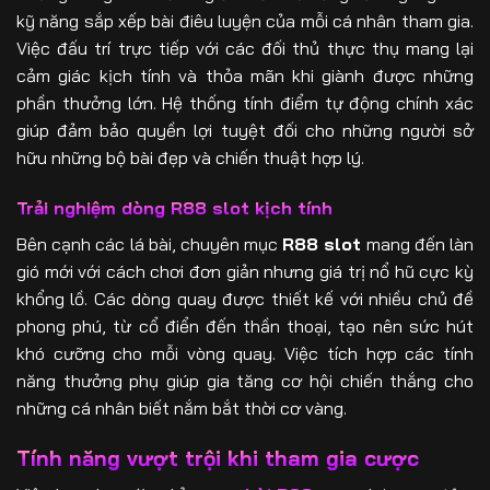
kỹ năng sắp xếp bài điêu luyện của mỗi cá nhân tham gia.
Việc đấu trí trực tiếp với các đối thủ thực thụ mang lại
cảm giác kịch tính và thỏa mãn khi giành được những
phần thưởng lớn. Hệ thống tính điểm tự động chính xác
giúp đảm bảo quyền lợi tuyệt đối cho những người sở
hữu những bộ bài đẹp và chiến thuật hợp lý.
Trải nghiệm dòng R88 slot kịch tính
Bên cạnh các lá bài, chuyên mục
R88 slot
mang đến làn
gió mới với cách chơi đơn giản nhưng giá trị nổ hũ cực kỳ
khổng lồ. Các dòng quay được thiết kế với nhiều chủ đề
phong phú, từ cổ điển đến thần thoại, tạo nên sức hút
khó cưỡng cho mỗi vòng quay. Việc tích hợp các tính
năng thưởng phụ giúp gia tăng cơ hội chiến thắng cho
những cá nhân biết nắm bắt thời cơ vàng.
Tính năng vượt trội khi tham gia cược