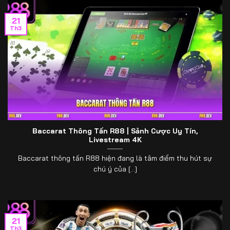
21
Th3
Baccarat Thông Tấn R88 | Sảnh Cược Uy Tín,
Livestream 4K
Baccarat thông tấn R88 hiện đang là tâm điểm thu hút sự
chú ý của [...]
21
Th3