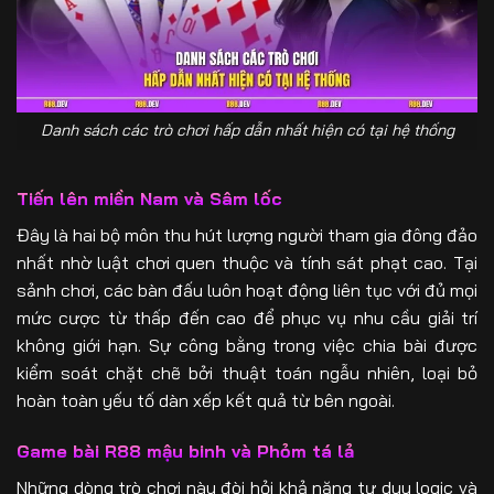
Danh sách các trò chơi hấp dẫn nhất hiện có tại hệ thống
Tiến lên miền Nam và Sâm lốc
Đây là hai bộ môn thu hút lượng người tham gia đông đảo
nhất nhờ luật chơi quen thuộc và tính sát phạt cao. Tại
sảnh chơi, các bàn đấu luôn hoạt động liên tục với đủ mọi
mức cược từ thấp đến cao để phục vụ nhu cầu giải trí
không giới hạn. Sự công bằng trong việc chia bài được
kiểm soát chặt chẽ bởi thuật toán ngẫu nhiên, loại bỏ
hoàn toàn yếu tố dàn xếp kết quả từ bên ngoài.
Game bài R88 mậu binh và Phỏm tá lả
Những dòng trò chơi này đòi hỏi khả năng tư duy logic và