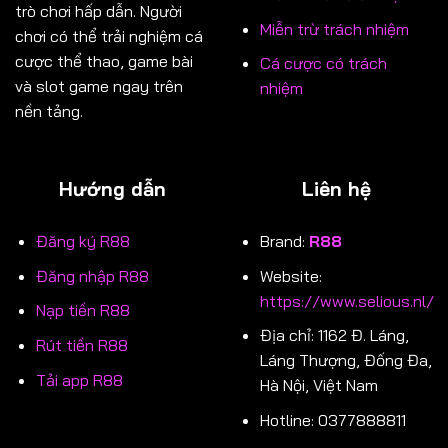
trò chơi hấp dẫn. Người
Miễn trừ trách nhiệm
chơi có thể trải nghiệm cá
cược thể thao, game bài
Cá cược có trách
và slot game ngay trên
nhiệm
nền tảng.
Hướng dẫn
Liên hệ
Đăng ký R88
Brand:
R88
Đăng nhập R88
Website:
https://www.selious.nl/
Nạp tiền R88
Địa chỉ: 1162 Đ. Láng,
Rút tiền R88
Láng Thượng, Đống Đa,
Tải app R88
Hà Nội, Việt Nam
Hotline: 0377888811