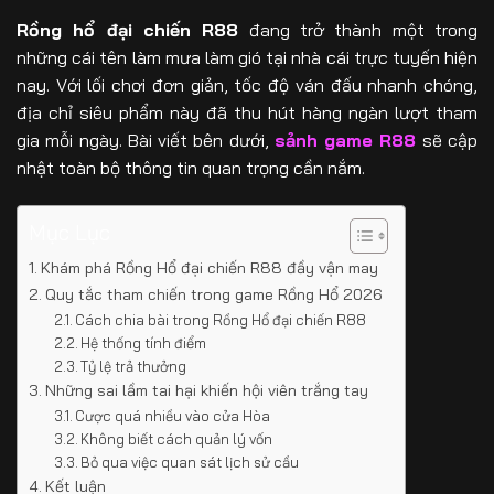
Rồng hổ đại chiến R88
đang trở thành một trong
những cái tên làm mưa làm gió tại nhà cái trực tuyến hiện
nay. Với lối chơi đơn giản, tốc độ ván đấu nhanh chóng,
địa chỉ siêu phẩm này đã thu hút hàng ngàn lượt tham
gia mỗi ngày. Bài viết bên dưới,
sảnh game R88
sẽ cập
nhật toàn bộ thông tin quan trọng cần nắm.
Mục Lục
Khám phá Rồng Hổ đại chiến R88 đầy vận may
Quy tắc tham chiến trong game Rồng Hổ 2026
Cách chia bài trong Rồng Hổ đại chiến R88
Hệ thống tính điểm
Tỷ lệ trả thưởng
Những sai lầm tai hại khiến hội viên trắng tay
Cược quá nhiều vào cửa Hòa
Không biết cách quản lý vốn
Bỏ qua việc quan sát lịch sử cầu
Kết luận