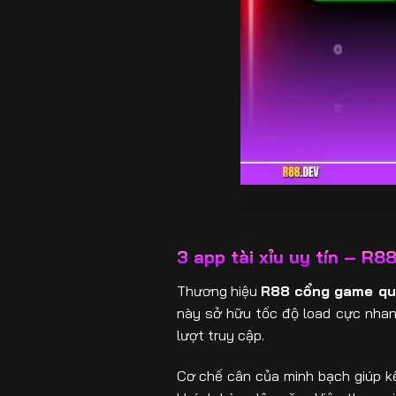
3 app tài xỉu uy tín – R
Thương hiệu
R88 cổng game qu
này sở hữu tốc độ load cực nhanh
lượt truy cập.
Cơ chế cân của minh bạch giúp kế