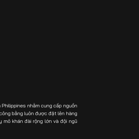
à Philippines nhằm cung cấp nguồn
sự công bằng luôn được đặt lên hàng
y mô khán đài rộng lớn và đội ngũ