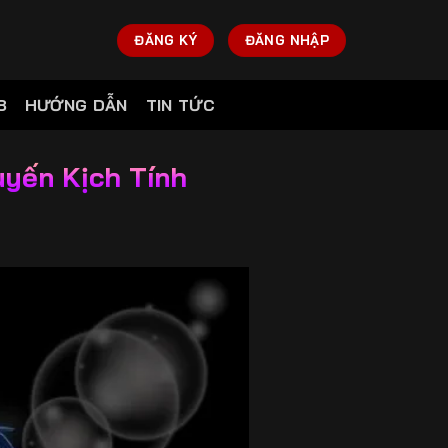
ĐĂNG KÝ
ĐĂNG NHẬP
8
HƯỚNG DẪN
TIN TỨC
uyến Kịch Tính