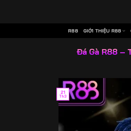
Bỏ
qua
nội
dung
R88
GIỚI THIỆU R88
Đá Gà R88 – T
21
Th3