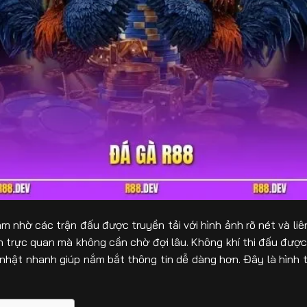
m nhờ các trận đấu được truyền tải với hình ảnh rõ nét và li
h trực quan mà không cần chờ đợi lâu. Không khí thi đấu đượ
nhật nhanh giúp nắm bắt thông tin dễ dàng hơn. Đây là hình th