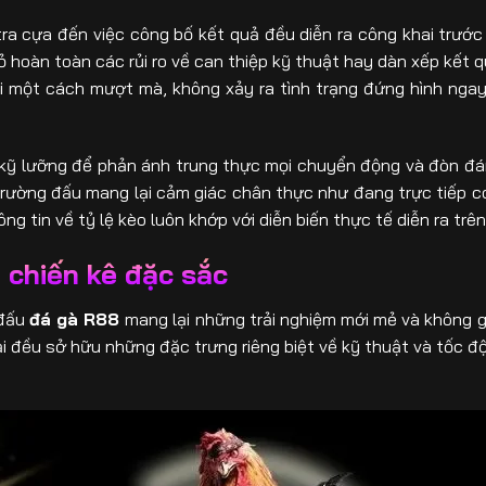
 tra cựa đến việc công bố kết quả đều diễn ra công khai trước
ỏ hoàn toàn các rủi ro về can thiệp kỹ thuật hay dàn xếp kết 
i một cách mượt mà, không xảy ra tình trạng đứng hình nga
kỹ lưỡng để phản ánh trung thực mọi chuyển động và đòn đán
rường đấu mang lại cảm giác chân thực như đang trực tiếp có 
g tin về tỷ lệ kèo luôn khớp với diễn biến thực tế diễn ra tr
u chiến kê đặc sắc
 đấu
đá gà R88
mang lại những trải nghiệm mới mẻ và không
ại đều sở hữu những đặc trưng riêng biệt về kỹ thuật và tốc độ