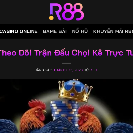
CASINO ONLINE
GAME BÀI
NỔ HŨ
KHUYẾN MÃI R8
heo Dõi Trận Đấu Chọi Kê Trực T
ĐĂNG VÀO
THÁNG 3 21, 2026
BỞI
SEO