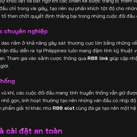
i sự khốc liệt và bất ngờ khi các chiến kê được trang bị thêm
đấu chỉ trong vài giây, tạo nên sự phấn khích tột độ cho nhữn
 tố then chốt quyết định thắng bại trong những cuộc đối đầu
es chuyên nghiệp
 dao nằm ở khả năng gây sát thương cực lớn bằng những vết 
rận đấu diễn ra tại Philippines luôn mang đậm tính kỹ thuật v
oan. Tham gia vào sảnh cược thông qua
R88 link
giúp cập nhậ
giới.
thống
vũ khí, các cuộc đối đầu mang tính truyền thống vẫn giữ đượ
thế nhỏ gọn, linh hoạt thường tạo nên những ván đấu có nhịp độ
n phẩm giải trí khác như
R88 slot
cùng đá gà tạo nên một hệ 
à cài đặt an toàn