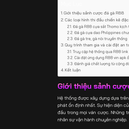
Mục Lục
Giới thiệu sảnh cược đá gà R88
Các loại hình thi đấu chiến kê đặ
Đá gà R88 cựa sắt Thomo kịch 
Đá gà cựa dao Philippines ch
Đá gà tre, gà nòi truyền thống
Quy trình tham gia và cài đặt an 
Truy cập hệ thống qua R88 link
Cài đặt ứng dụng R88 vin apk ổ
Đánh giá chất lượng từ cộng đ
Kết luận
Giới thiệu sảnh cượ
Hệ thống được xây dựng dựa trên 
phát ổn định nhất. Sự hiện diện c
đầu trong mọi ván cược.
Những tr
nhân sự vận hành chuyên nghiệp.